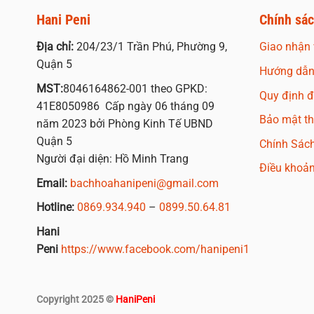
Hani Peni
Chính sá
Địa chỉ:
204/23/1 Trần Phú, Phường 9,
Giao nhận 
Quận 5
Hướng dẫn
MST:
8046164862-001 theo GPKD:
Quy định đổ
41E8050986 Cấp ngày 06 tháng 09
Bảo mật th
năm 2023 bởi Phòng Kinh Tế UBND
Quận 5
Chính Sác
Người đại diện: Hồ Minh Trang
Điều khoả
Email:
bachhoahanipeni@gmail.com
Hotline:
0869.934.940
–
0899.50.64.81
Hani
Peni
https://www.facebook.com/hanipeni1
Copyright 2025 ©
HaniPeni