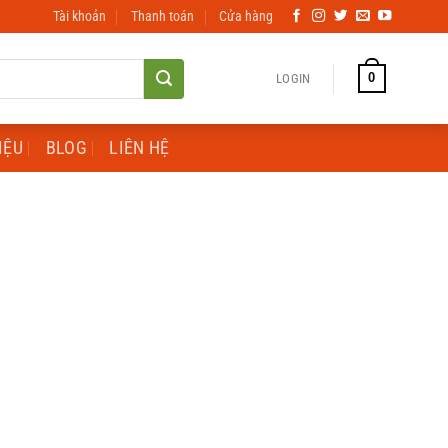
Tài khoản
Thanh toán
Cửa hàng
0
LOGIN
IỆU
BLOG
LIÊN HỆ