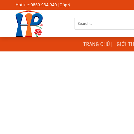
Skip
Hotline: 0869.934.940 | Góp ý
to
content
Search
for:
TRANG CHỦ
GIỚI T