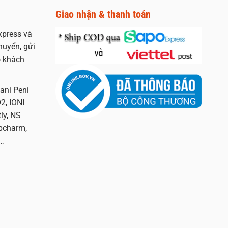
Giao nhận & thanh toán
xpress và
huyển, gửi
 khách
ani Peni
2, IONI
ly, NS
opcharm,
…