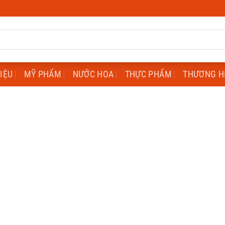
HIỆU
MỸ PHẨM
NƯỚC HOA
THỰC PHẨM
THƯƠNG H