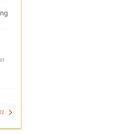
st
022