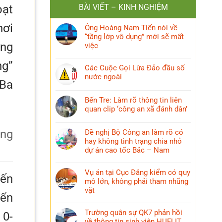
oạt
BÀI VIẾT – KINH NGHIỆM
hơi
Ông Hoàng Nam Tiến nói về
“tầng lớp vô dụng” mới sẽ mất
ừng
việc
ng”
Các Cuộc Gọi Lừa Đảo đầu số
nước ngoài
 Ba
Bến Tre: Làm rõ thông tin liên
quan clip ‘công an xã đánh dân’
Đề nghị Bộ Công an làm rõ có
hay không tình trạng chia nhỏ
dự án cao tốc Bắc – Nam
Vụ án tại Cục Đăng kiểm có quy
iến
mô lớn, không phải tham nhũng
vặt
yển
Trường quân sự QK7 phản hồi
 0-
về thông tin sinh viên HUFLIT