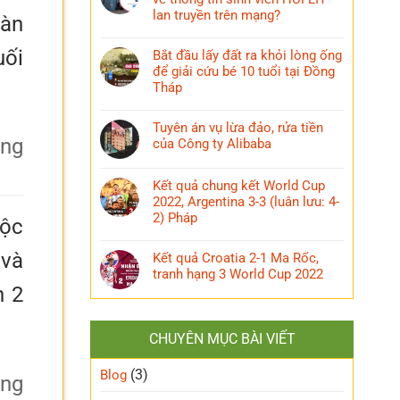
lan truyền trên mạng?
bàn
uối
Bắt đầu lấy đất ra khỏi lòng ống
để giải cứu bé 10 tuổi tại Đồng
Tháp
Tuyên án vụ lừa đảo, rửa tiền
của Công ty Alibaba
Kết quả chung kết World Cup
2022, Argentina 3-3 (luân lưu: 4-
2) Pháp
uộc
 và
Kết quả Croatia 2-1 Ma Rốc,
tranh hạng 3 World Cup 2022
h 2
CHUYÊN MỤC BÀI VIẾT
(3)
Blog