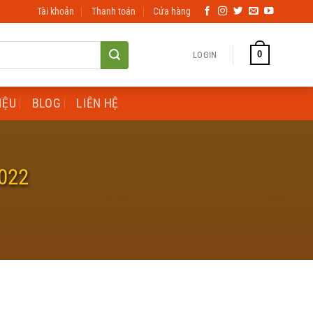
Tài khoản
Thanh toán
Cửa hàng
0
LOGIN
IỆU
BLOG
LIÊN HỆ
2022