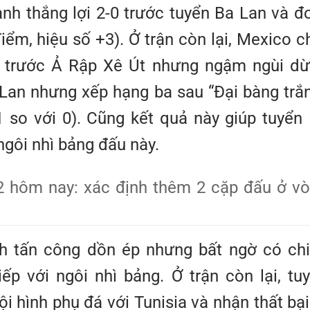
ành thắng lợi 2-0 trước tuyển Ba Lan và đ
điểm, hiệu số +3). Ở trận còn lại, Mexico c
-1 trước Ả Rập Xê Út nhưng ngậm ngùi d
Lan nhưng xếp hạng ba sau “Đại bàng trắ
-1 so với 0). Cũng kết quả này giúp tuyển
ngôi nhì bảng đấu này.
ch tấn công dồn ép nhưng bất ngờ có ch
iếp với ngôi nhì bảng. Ở trận còn lại, tu
 hình phụ đá với Tunisia và nhận thất bại