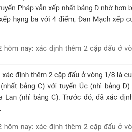
tuyển Pháp vẫn xếp nhất bảng D nhờ hơn 
ia xếp hạng ba với 4 điểm, Đan Mạch xếp c
c xác định thêm 2 cặp đấu ở vòng 1/8 là c
(nhất bảng C) với tuyển Úc (nhì bảng D)
 Lan (nhì bảng C). Trước đó, đã xác địn
.