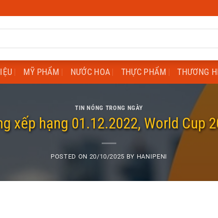
HIỆU
MỸ PHẨM
NƯỚC HOA
THỰC PHẨM
THƯƠNG H
TIN NÓNG TRONG NGÀY
g xếp hạng 01.12.2022, World Cup 
POSTED ON
20/10/2025
BY
HANIPENI