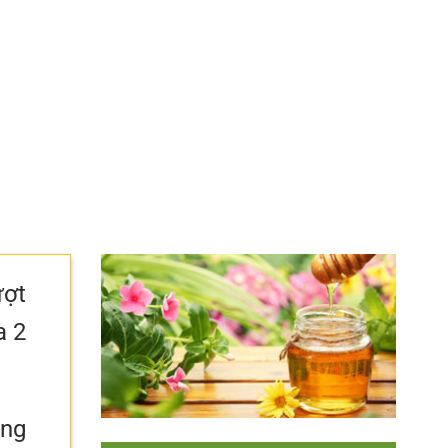
ượt
a 2
ông