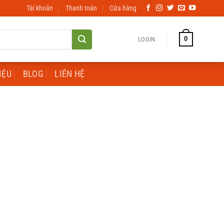
Tài khoản
Thanh toán
Cửa hàng
0
LOGIN
IỆU
BLOG
LIÊN HỆ