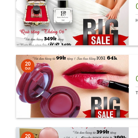
H
20
Oct
T
20