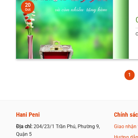
20
Oct
C
1
Hani Peni
Chính sá
Địa chỉ:
204/23/1 Trần Phú, Phường 9,
Giao nhận 
Quận 5
Hướng dẫn