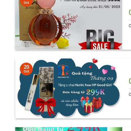
Oct
C
20
Oct
C