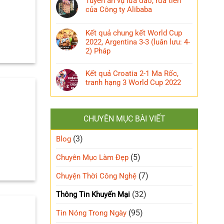
Tuyên án vụ lừa đảo, rửa tiền
của Công ty Alibaba
Kết quả chung kết World Cup
2022, Argentina 3-3 (luân lưu: 4-
2) Pháp
Kết quả Croatia 2-1 Ma Rốc,
tranh hạng 3 World Cup 2022
CHUYÊN MỤC BÀI VIẾT
(3)
Blog
(5)
Chuyên Mục Làm Đẹp
(7)
Chuyện Thời Công Nghệ
(32)
Thông Tin Khuyến Mại
(95)
Tin Nóng Trong Ngày