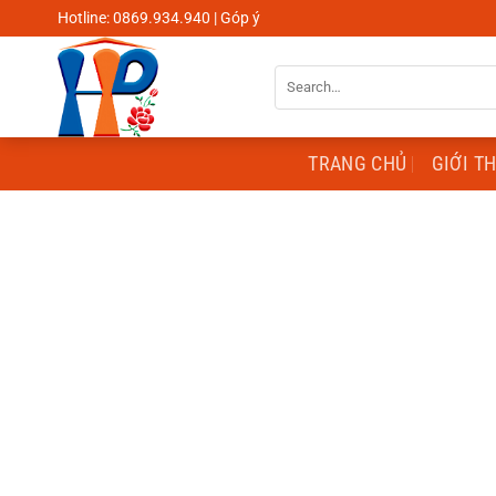
Skip
Hotline: 0869.934.940 | Góp ý
to
content
Search
for:
TRANG CHỦ
GIỚI T