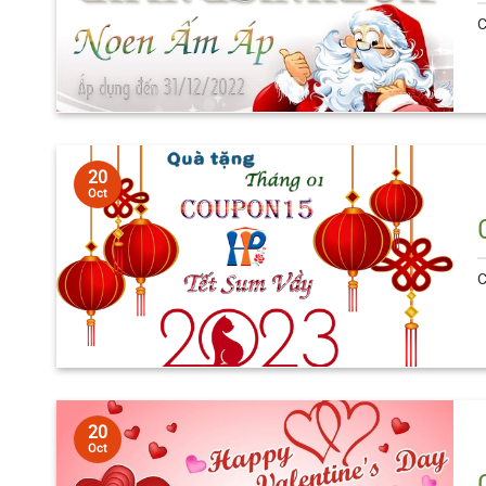
C
20
Oct
C
20
Oct