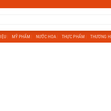
HIỆU
MỸ PHẨM
NƯỚC HOA
THỰC PHẨM
THƯƠNG H