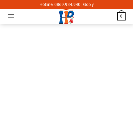
Skip
Hotline: 0869.934.940 | Góp ý
to
0
content