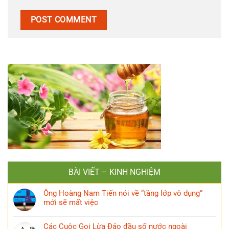
BÀI VIẾT – KINH NGHIỆM
Ông Hoàng Nam Tiến nói về “tầng lớp vô dụng”
mới sẽ mất việc
Các Cuộc Gọi Lừa Đảo đầu số nước ngoài