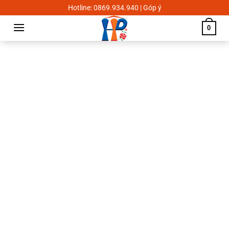
Skip
Hotline: 0869.934.940 | Góp ý
to
0
content