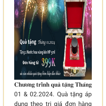
𝐂𝐡𝐮̛𝐨̛𝐧𝐠 𝐭𝐫𝐢̀𝐧𝐡 𝐪𝐮𝐚̀ 𝐭𝐚̣̆𝐧𝐠 𝐓𝐡𝐚́𝐧𝐠
01 & 02.2024. Quà tặng áp
dụng theo trị giá đơn hàng