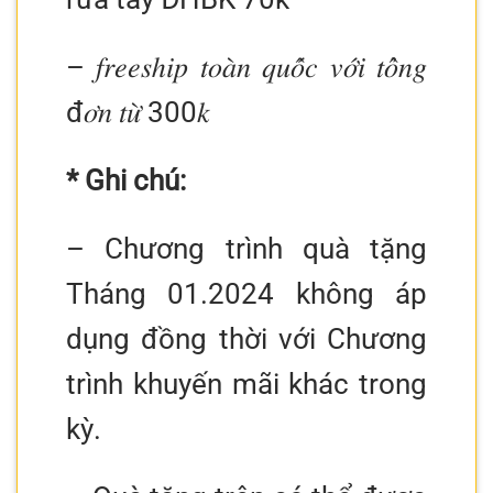
– 𝑓𝑟𝑒𝑒𝑠ℎ𝑖𝑝 𝑡𝑜𝑎̀𝑛 𝑞𝑢𝑜̂́𝑐 𝑣𝑜̛́𝑖 𝑡𝑜̂̉𝑛𝑔
đ𝑜̛𝑛 𝑡𝑢̛̀ 300𝑘
* Ghi chú:
– Chương trình quà tặng
Tháng 01.2024 không áp
dụng đồng thời với Chương
trình khuyến mãi khác trong
kỳ.