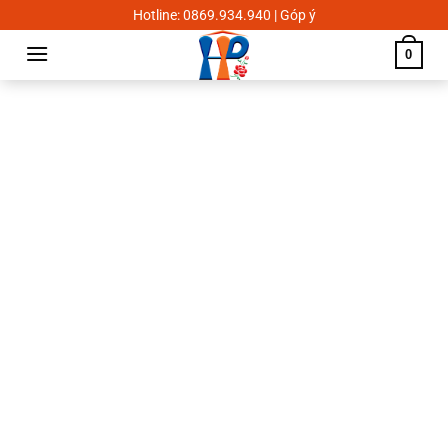
Skip
Hotline: 0869.934.940 | Góp ý
to
0
content