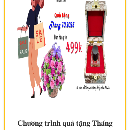
𝐂𝐡𝐮̛𝐨̛𝐧𝐠 𝐭𝐫𝐢̀𝐧𝐡 𝐪𝐮𝐚̀ 𝐭𝐚̣̆𝐧𝐠 𝐓𝐡𝐚́𝐧𝐠