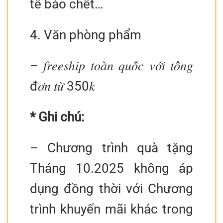
tế bào chết…
4. Văn phòng phẩm
– 𝑓𝑟𝑒𝑒𝑠ℎ𝑖𝑝 𝑡𝑜𝑎̀𝑛 𝑞𝑢𝑜̂́𝑐 𝑣𝑜̛́𝑖 𝑡𝑜̂̉𝑛𝑔
đ𝑜̛𝑛 𝑡𝑢̛̀ 350𝑘
* Ghi chú:
– Chương trình quà tặng
Tháng 10.2025 không áp
dụng đồng thời với Chương
trình khuyến mãi khác trong