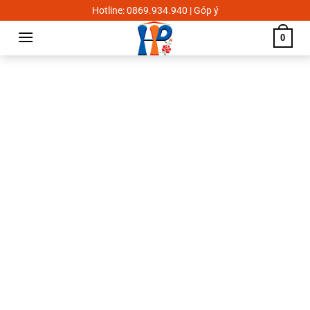
Skip
Hotline: 0869.934.940 | Góp ý
to
0
content