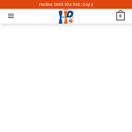
Skip
Hotline: 0869.934.940 | Góp ý
to
0
content