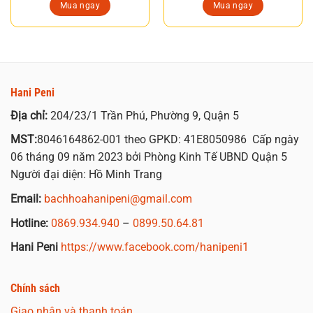
Mua ngay
Mua ngay
Hani Peni
Địa chỉ:
204/23/1 Trần Phú, Phường 9, Quận 5
MST:
8046164862-001 theo GPKD: 41E8050986 Cấp ngày
06 tháng 09 năm 2023 bởi Phòng Kinh Tế UBND Quận 5
Người đại diện: Hồ Minh Trang
Email:
bachhoahanipeni@gmail.com
Hotline:
0869.934.940
–
0899.50.64.81
Hani Peni
https://www.facebook.com/hanipeni1
Chính sách
Giao nhận và thanh toán