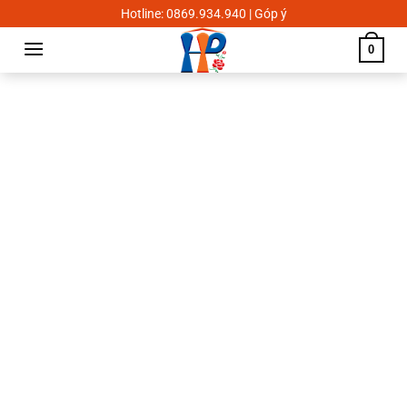
Skip
Hotline: 0869.934.940 | Góp ý
to
0
content