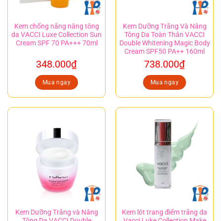
Kem chống nắng nâng tông
Kem Dưỡng Trắng Và Nâng
da VACCI Luxe Collection Sun
Tông Da Toàn Thân VACCI
Cream SPF 70 PA+++ 70ml
Double Whitening Magic Body
Cream SPF50 PA++ 160ml
348.000
₫
738.000
₫
Mua ngay
Mua ngay
Kem Dưỡng Trắng và Nâng
Kem lót trang điểm trắng da
Tông Da VACCI Double
Vacci Luke Collection Make