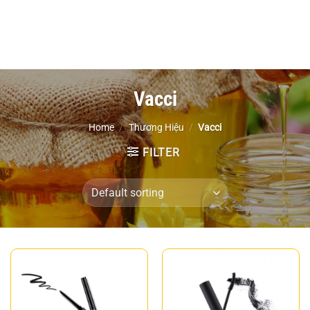
Vacci
Home
/
Thương Hiệu
/
Vacci
FILTER