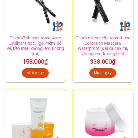
Chì mí định hình Vacci Auto
Chuốt mi cao cấp Vacci Luxe
Eyeliner Pencil (gel mềm, dễ
Collection Mascara
vẽ, bền màu không lem, không
Waterproof (dài và dày mi,
trôi)
không lem, không trôi)
158.000
₫
338.000
₫
Mua ngay
Mua ngay