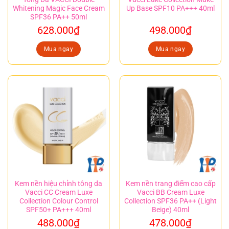
Whitening Magic Face Cream
Up Base SPF10 PA+++ 40ml
SPF36 PA++ 50ml
628.000
₫
498.000
₫
Mua ngay
Mua ngay
Kem nền hiệu chỉnh tông da
Kem nền trang điểm cao cấp
Vacci CC Cream Luxe
Vacci BB Cream Luxe
Collection Colour Control
Collection SPF36 PA++ (Light
SPF50+ PA+++ 40ml
Beige) 40ml
488.000
₫
478.000
₫