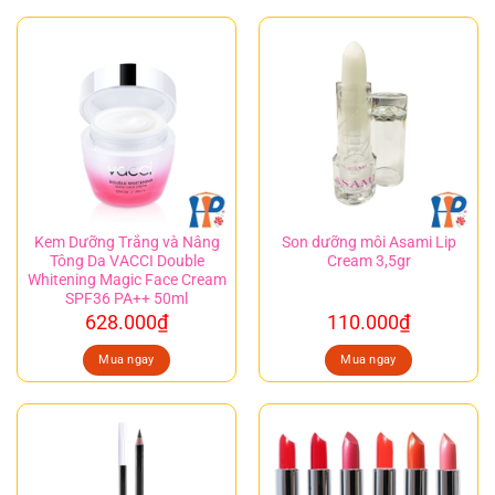
Kem Dưỡng Trắng và Nâng
Son dưỡng môi Asami Lip
Tông Da VACCI Double
Cream 3,5gr
Whitening Magic Face Cream
SPF36 PA++ 50ml
628.000
₫
110.000
₫
Mua ngay
Mua ngay