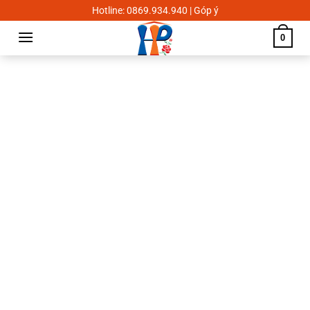
Skip
Hotline: 0869.934.940 | Góp ý
to
0
content