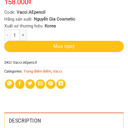
158.000
₫
Code:
Vacci.AEpencil
Hãng sản xuất:
Nguyễn Gia Cosmetic
Xuất xứ thương hiệu:
Korea
Chì mí định hình Vacci Auto Eyeliner Pencil (gel mềm, dễ vẽ, bền màu k
Mua ngay
SKU:
Vacci.AEpencil
Categories:
Trang điểm điểm
,
Vacci
DESCRIPTION