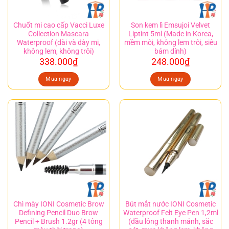
Chuốt mi cao cấp Vacci Luxe
Son kem lì Emsujoi Velvet
Collection Mascara
Liptint 5ml (Made in Korea,
Waterproof (dài và dày mi,
mềm môi, không lem trôi, siêu
không lem, không trôi)
bám dính)
338.000
₫
248.000
₫
Mua ngay
Mua ngay
Chì mày IONI Cosmetic Brow
Bút mắt nước IONI Cosmetic
Defining Pencil Duo Brow
Waterproof Felt Eye Pen 1,2ml
Pencil + Brush 1.2gr (4 tông
(đầu lông thanh mảnh, sắc