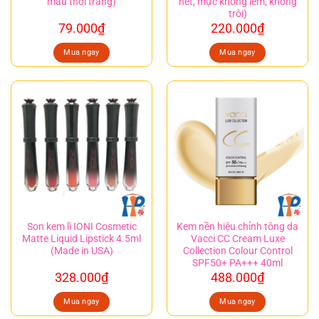
màu thời trang)
nét, mực không lem, không
trôi)
79.000
₫
220.000
₫
Mua ngay
Mua ngay
Son kem lì IONI Cosmetic
Kem nền hiệu chỉnh tông da
Matte Liquid Lipstick 4.5ml
Vacci CC Cream Luxe
(Made in USA)
Collection Colour Control
SPF50+ PA+++ 40ml
328.000
₫
488.000
₫
Mua ngay
Mua ngay