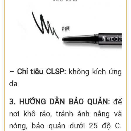
– Chỉ tiêu CLSP:
không kích ứng
da
3. HƯỚNG DẪN BẢO QUẢN:
để
nơi khô ráo, tránh ánh nắng và
nóng, bảo quản dưới 25 độ C.