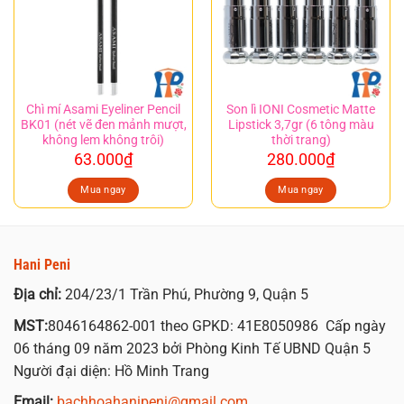
Chì mí Asami Eyeliner Pencil
Son lì IONI Cosmetic Matte
BK01 (nét vẽ đen mảnh mượt,
Lipstick 3,7gr (6 tông màu
không lem không trôi)
thời trang)
63.000
₫
280.000
₫
Mua ngay
Mua ngay
Hani Peni
Địa chỉ:
204/23/1 Trần Phú, Phường 9, Quận 5
MST:
8046164862-001 theo GPKD: 41E8050986 Cấp ngày
06 tháng 09 năm 2023 bởi Phòng Kinh Tế UBND Quận 5
Người đại diện: Hồ Minh Trang
Email:
bachhoahanipeni@gmail.com