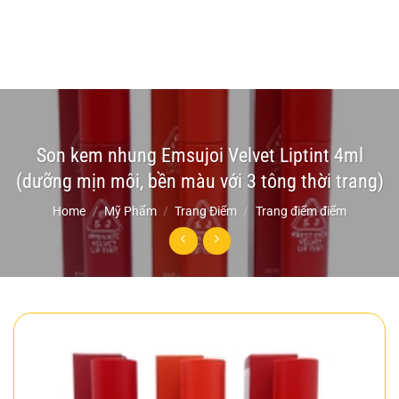
Son kem nhung Emsujoi Velvet Liptint 4ml
(dưỡng mịn môi, bền màu với 3 tông thời trang)
Home
/
Mỹ Phẩm
/
Trang Điểm
/
Trang điểm điểm