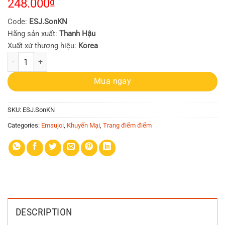
248.000
₫
Code:
ESJ.SonKN
Hãng sản xuất:
Thanh Hậu
Xuất xứ thương hiệu:
Korea
Son kem nhung Emsujoi Velvet Liptint 4ml (dưỡng mịn môi, bền màu với
Mua ngay
SKU:
ESJ.SonKN
Categories:
Emsujoi
,
Khuyến Mại
,
Trang điểm điểm
DESCRIPTION