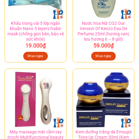
Khẩu trang vải 5 lớp ngăn
Nước hoa Nữ CO2 Our
khuẩn Nano 5 layers frabic
Version Of Kenzo Eau De
mask (chống giọt bắn, bảo vệ
Perfume 25ml (hương vani,
sức khỏe)
lưu hương 6 – 8 giờ)
19.000
₫
59.000
₫
Mua ngay
Mua ngay
Máy massage mặt cầm tay
Kem dưỡng trắng da Emsujoi
Inochi Multifunctional beauty
Tone Up Cream 50ml (Kem