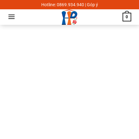
Skip
Hotline: 0869.934.940 | Góp ý
to
0
content