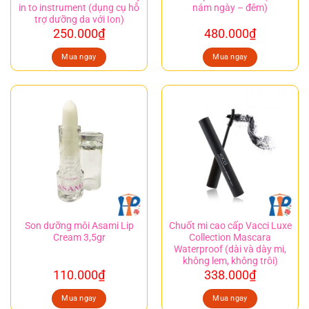
in to instrument (dụng cụ hỗ
nám ngày – đêm)
trợ dưỡng da với Ion)
250.000
₫
480.000
₫
Mua ngay
Mua ngay
Son dưỡng môi Asami Lip
Chuốt mi cao cấp Vacci Luxe
Cream 3,5gr
Collection Mascara
Waterproof (dài và dày mi,
không lem, không trôi)
110.000
₫
338.000
₫
Mua ngay
Mua ngay