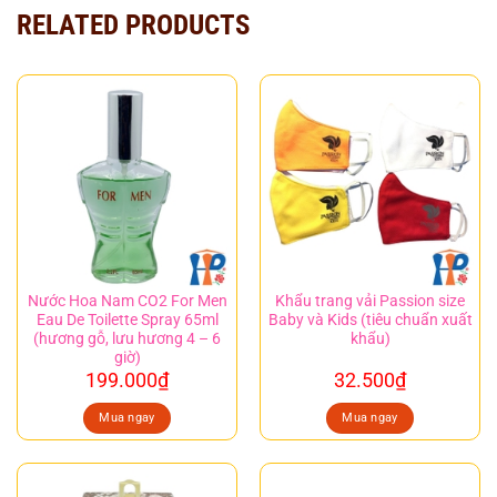
RELATED PRODUCTS
Nước Hoa Nam CO2 For Men
Khẩu trang vải Passion size
Eau De Toilette Spray 65ml
Baby và Kids (tiêu chuẩn xuất
(hương gỗ, lưu hương 4 – 6
khẩu)
giờ)
199.000
₫
32.500
₫
Mua ngay
Mua ngay