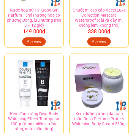
Nước hoa nữ HP Good Girl
Chuốt mi cao cấp Vacci Luxe
Parfum 15ml (hương hoa cỏ
Collection Mascara
phương Đông, lưu hương trên
Waterproof (dài và dày mi,
8 – 12 giờ)
không lem, không trôi)
149.000
₫
338.000
₫
Mua ngay
Mua ngay
Kem đánh răng Dear Body
Kem dưỡng trắng da toàn
Whitening Effect Toothpaste
thân Rosa Perfume Protect
100gr (thơm miệng, trắng
Whitening Body Cream 250gr
răng, ngừa sâu răng)