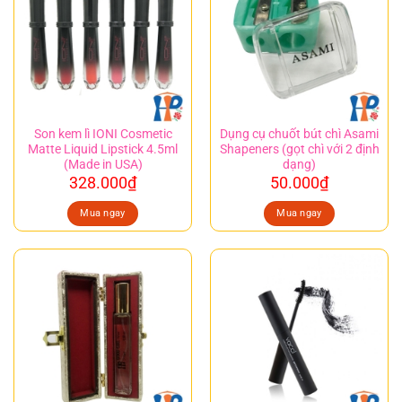
Son kem lì IONI Cosmetic
Dụng cụ chuốt bút chì Asami
Matte Liquid Lipstick 4.5ml
Shapeners (gọt chì với 2 định
(Made in USA)
dạng)
328.000
₫
50.000
₫
Mua ngay
Mua ngay