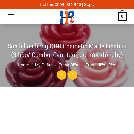
Skip
Hotline: 0869.934.940 | Góp ý
to
0
content
Son lì hoa hồng IONI Cosmetic Matte Lipstick
(3 hộp/ Combo, Cam tươi, đỏ tươi, đỏ ruby)
Home
/
Mỹ Phẩm
/
Trang Điểm
/
Trang điểm điểm