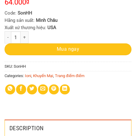
64.000
₫
Code:
SonHH
Hãng sản xuất:
Minh Châu
Xuất xứ thương hiệu:
USA
Son lì hoa hồng IONI Cosmetic Matte Lipstick (3 hộp/ Combo, Cam tươi,
Mua ngay
SKU:
SonHH
Categories:
Ioni
,
Khuyến Mại
,
Trang điểm điểm
DESCRIPTION