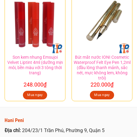
Son kem nhung Emsujoi
Bút mắt nước IONI Cosmetic
Velvet Liptint 4ml (dưỡng mịn
Waterproof Felt Eye Pen 1,2ml
môi, bền màu với 3 tông thời
(đầu lông thanh mảnh, sắc
trang)
nét, mực không lem, không
trôi)
248.000
₫
220.000
₫
Mua ngay
Mua ngay
Hani Peni
Địa chỉ:
204/23/1 Trần Phú, Phường 9, Quận 5