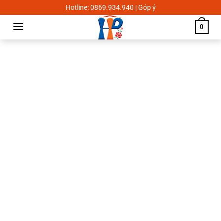
Skip
Hotline: 0869.934.940 | Góp ý
to
0
content