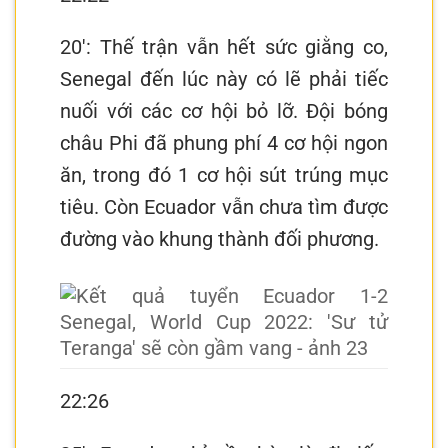
20′: Thế trận vẫn hết sức giằng co,
Senegal đến lúc này có lẽ phải tiếc
nuối với các cơ hội bỏ lỡ. Đội bóng
châu Phi đã phung phí 4 cơ hội ngon
ăn, trong đó 1 cơ hội sút trúng mục
tiêu. Còn Ecuador vẫn chưa tìm được
đường vào khung thành đối phương.
22:26