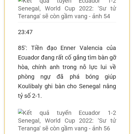
23:47
85′: Tiền đạo Enner Valencia của
Ecuador đang rất cố gắng tìm bàn gỡ
hòa, chính anh trong nỗ lực lui về
phòng ngự đã phá bóng giúp
Koulibaly ghi bàn cho Senegal nâng
tỷ số 2-1.