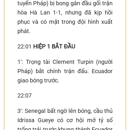
tuyển Pháp) bị bong gân đầu gối trận
hòa Hà Lan 1-1, nhưng đã kịp hồi
phục và có mặt trong đội hình xuất
phát.
22:01
HIỆP 1 BẮT ĐẦU
1′: Trọng tài Clement Turpin (người
Pháp) bắt chính trận đấu. Ecuador
giao bóng trước.
22:07
3′: Senegal bất ngờ lên bóng, cầu thủ
Idrissa Gueye có cơ hội mở tỷ số
trống trải trước khung thành Ecuador