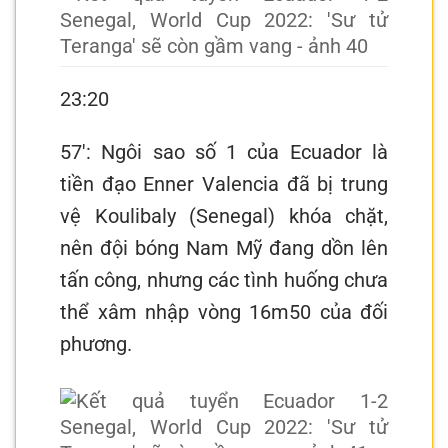
23:20
57′: Ngôi sao số 1 của Ecuador là
tiền đạo Enner Valencia đã bị trung
vệ Koulibaly (Senegal) khóa chặt,
nên đội bóng Nam Mỹ đang dồn lên
tấn công, nhưng các tình huống chưa
thể xâm nhập vòng 16m50 của đối
phương.