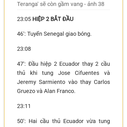
23:05
HIỆP 2 BẮT ĐẦU
46′: Tuyển Senegal giao bóng.
23:08
47′: Đầu hiệp 2 Ecuador thay 2 cầu
thủ khi tung Jose Cifuentes và
Jeremy Sarmiento vào thay Carlos
Gruezo và Alan Franco.
23:11
50′: Hai cầu thủ Ecuador vừa tung