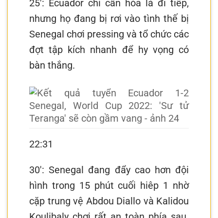
25′: Ecuador chỉ cần hòa là đi tiếp,
nhưng họ đang bị rơi vào tình thế bị
Senegal chơi pressing và tổ chức các
đợt tập kích nhanh để hy vọng có
bàn thắng.
22:31
30′: Senegal đang đẩy cao hơn đội
hình trong 15 phút cuối hiêp 1 nhờ
cặp trung vệ Abdou Diallo và Kalidou
Koulibaly chơi rất an toàn phía sau.