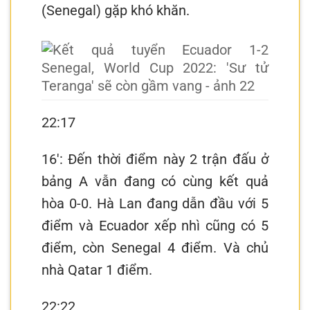
(Senegal) gặp khó khăn.
22:17
16′: Đến thời điểm này 2 trận đấu ở
bảng A vẫn đang có cùng kết quả
hòa 0-0. Hà Lan đang dẫn đầu với 5
điểm và Ecuador xếp nhì cũng có 5
điểm, còn Senegal 4 điểm. Và chủ
nhà Qatar 1 điểm.
22:22