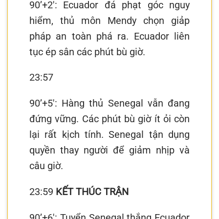
90’+2′: Ecuador đá phạt góc nguy
hiểm, thủ môn Mendy chọn giảp
pháp an toàn phá ra. Ecuador liên
tục ép sân các phút bù giờ.
23:57
90’+5′: Hàng thủ Senegal vẫn đang
đứng vững. Các phút bù giờ ít ỏi còn
lại rất kịch tính. Senegal tận dụng
quyền thay người để giảm nhịp và
câu giờ.
23:59
KẾT THÚC TRẬN
90’+6′: Tuyển Senegal thắng Ecuador