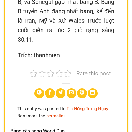
B, và Senegal gặp nhất bảng B. Bảng
B tuyển Anh đang nhất bảng, kế đến
là Iran, Mỹ và Xứ Wales trước lượt
cuối diễn ra lúc 2 giờ rạng sáng
30.11.
Trích: thanhnien
Rate this post
This entry was posted in
Tin Nóng Trong Ngày
.
Bookmark the
permalink
.
Bảng xếp hạng World Cup