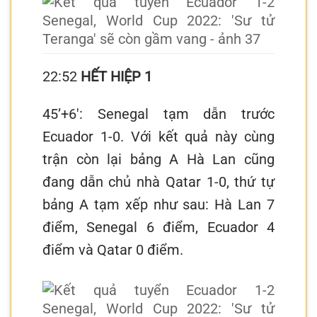
22:52
HẾT HIỆP 1
45’+6′: Senegal tạm dẫn trước
Ecuador 1-0. Với kết quả này cùng
trận còn lại bảng A Hà Lan cũng
đang dẫn chủ nhà Qatar 1-0, thứ tự
bảng A tạm xếp như sau: Hà Lan 7
điểm, Senegal 6 điểm, Ecuador 4
điểm và Qatar 0 điểm.