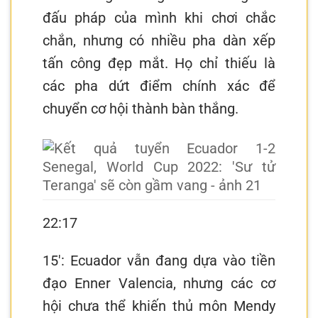
đấu pháp của mình khi chơi chắc
chắn, nhưng có nhiều pha dàn xếp
tấn công đẹp mắt. Họ chỉ thiếu là
các pha dứt điểm chính xác để
chuyển cơ hội thành bàn thắng.
22:17
15′: Ecuador vẫn đang dựa vào tiền
đạo Enner Valencia, nhưng các cơ
hội chưa thể khiến thủ môn Mendy