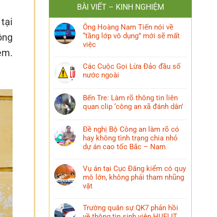
BÀI VIẾT – KINH NGHIỆM
tại
Ông Hoàng Nam Tiến nói về
ông
“tầng lớp vô dụng” mới sẽ mất
việc
em.
Các Cuộc Gọi Lừa Đảo đầu số
nước ngoài
Bến Tre: Làm rõ thông tin liên
quan clip ‘công an xã đánh dân’
Đề nghị Bộ Công an làm rõ có
hay không tình trạng chia nhỏ
dự án cao tốc Bắc – Nam
Vụ án tại Cục Đăng kiểm có quy
mô lớn, không phải tham nhũng
vặt
Trường quân sự QK7 phản hồi
về thông tin sinh viên HUFLIT