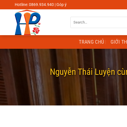
Skip
Hotline: 0869.934.940 | Góp ý
to
content
Search
for:
TRANG CHỦ
GIỚI T
Nguyễn Thái Luyện cùn