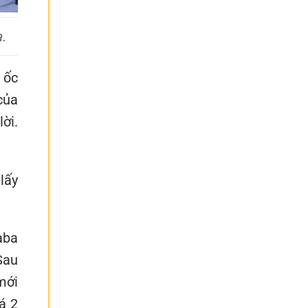
.
 ốc
của
ời.
lấy
aba
Sau
mới
á 2