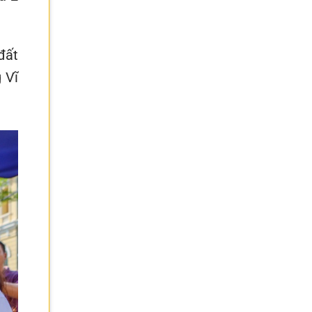
đất
 Vĩ