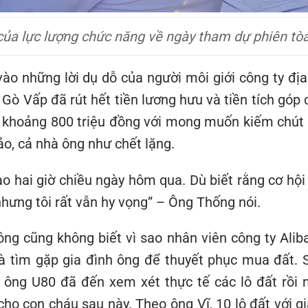
ủa lực lượng chức năng về ngày tham dự phiên tòa
vào những lời dụ dỗ của người môi giới công ty địa
Gò Vấp đã rút hết tiền lương hưu và tiền tích góp 
á khoảng 800 triệu đồng với mong muốn kiếm chút l
ảo, cả nhà ông như chết lặng.
ào hai giờ chiều ngày hôm qua. Dù biết rằng cơ hội 
nhưng tôi rất vẫn hy vọng” – Ông Thống nói.
ông cũng không biết vì sao nhân viên công ty Alib
à tìm gặp gia đình ông để thuyết phục mua đất. 
 ông U80 đã đến xem xét thực tế các lô đất rồi 
ho con cháu sau này. Theo ông Vĩ, 10 lô đất với gi