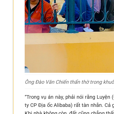
Ông Đào Văn Chiến thẩn thờ trong khuôn
“Trong vụ án này, phải nói rằng Luyệ
ty CP Địa ốc Alibaba) rất tàn nhẫn. Cả g
Khi nhà không còn, đất cũng chẳng thấ