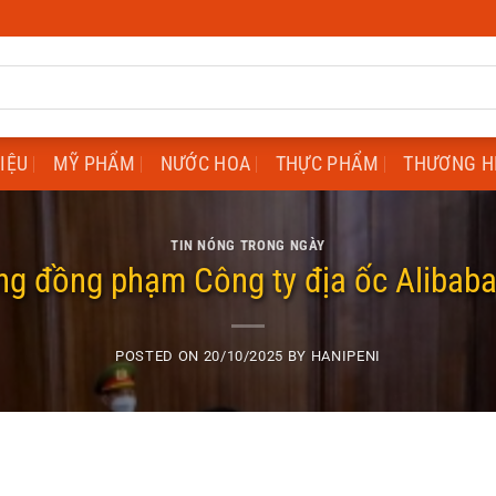
HIỆU
MỸ PHẨM
NƯỚC HOA
THỰC PHẨM
THƯƠNG H
TIN NÓNG TRONG NGÀY
g đồng phạm Công ty địa ốc Alibaba
POSTED ON
20/10/2025
BY
HANIPENI