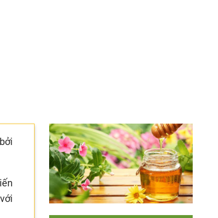
bởi
iến
với