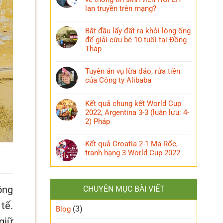
lan truyền trên mạng?
Bắt đầu lấy đất ra khỏi lòng ống
để giải cứu bé 10 tuổi tại Đồng
Tháp
Tuyên án vụ lừa đảo, rửa tiền
của Công ty Alibaba
Kết quả chung kết World Cup
2022, Argentina 3-3 (luân lưu: 4-
2) Pháp
Kết quả Croatia 2-1 Ma Rốc,
tranh hạng 3 World Cup 2022
ông
CHUYÊN MỤC BÀI VIẾT
 tế.
(3)
Blog
giữ