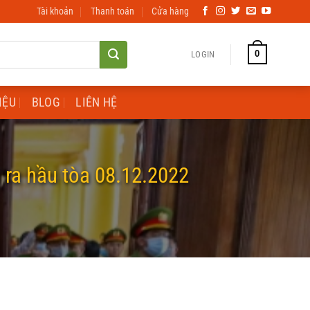
Tài khoản
Thanh toán
Cửa hàng
0
LOGIN
IỆU
BLOG
LIÊN HỆ
 ra hầu tòa 08.12.2022