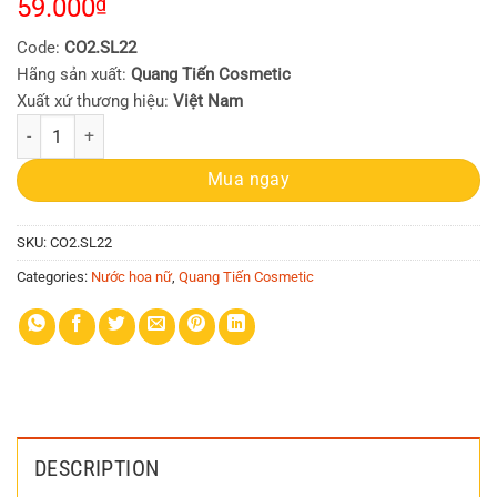
59.000
₫
Code:
CO2.SL22
Hãng sản xuất:
Quang Tiến Cosmetic
Xuất xứ thương hiệu:
Việt Nam
Nước hoa Nữ CO2 Sexy Lover Perfume 22ml (hương gỗ và hoa trái, lưu 
Mua ngay
SKU:
CO2.SL22
Categories:
Nước hoa nữ
,
Quang Tiến Cosmetic
DESCRIPTION