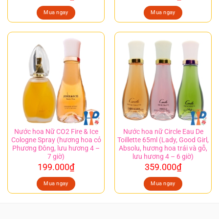
Mua ngay
Mua ngay
Nước hoa Nữ CO2 Fire & Ice
Nước hoa nữ Circle Eau De
Cologne Spray (hương hoa cỏ
Toillette 65ml (Lady, Good Girl,
Phương Đông, lưu hương 4 –
Absolu, hương hoa trái và gỗ,
7 giờ)
lưu hương 4 – 6 giờ)
199.000
₫
359.000
₫
Mua ngay
Mua ngay