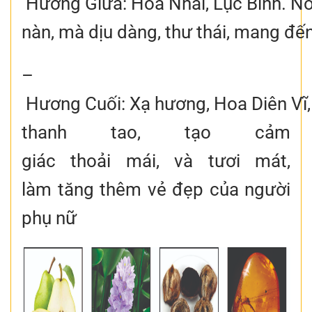
Hương Giữa: Hoa Nhài, Lục Bình. N
nàn, mà dịu dàng, thư thái, mang đến
–
Hương Cuối: Xạ hương, Hoa Diên Vĩ, 
thanh tao, tạo cảm
giác thoải mái, và tươi mát,
làm tăng thêm vẻ đẹp của người
phụ nữ