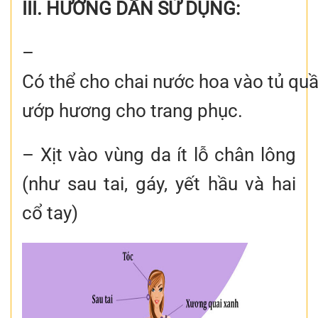
III. HƯỚNG DẪN SỬ DỤNG:
–
Có thể cho chai nước hoa vào tủ quầ
ướp hương cho trang phục.
– Xịt vào vùng da ít lỗ chân lông
(như sau tai, gáy, yết hầu và hai
cổ tay)