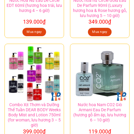
Nước Hoa Nữ Eau De Circle
Nước hoa nữ Circle Gold Eau
EDT 60ml (hương hoa trái, lưu
De Parfum 90ml (Luxury
hương 4 – 6 giờ)
hương hoa & Rose hương gỗ,
lưu hương 5 – 10 giờ)
139.000
₫
349.000
₫
Mua ngay
Mua ngay
Combo Xịt Thơm và Dưỡng
Nước hoa Nam CO2 Giò
Thể Tuần DEAR BODY Weeks
Armani Eau De Parfum
Body Mist and Lotion 750ml
(hương gỗ ấm áp, lưu hương
(for woman, lưu hương 3 – 5
6 – 10 giờ)
giờ)
399.000
₫
119.000
₫