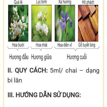
II. QUY CÁCH:
5ml/ chai – dạng
bi lăn
III. HƯỚNG DẪN SỬ DỤNG: