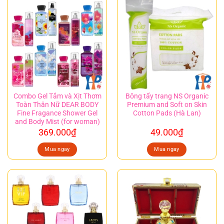
Combo Gel Tắm và Xịt Thơm
Bông tẩy trang NS Organic
Toàn Thân Nữ DEAR BODY
Premium and Soft on Skin
Fine Fragance Shower Gel
Cotton Pads (Hà Lan)
and Body Mist (for woman)
369.000
₫
49.000
₫
Mua ngay
Mua ngay