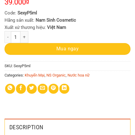
39.000
₫
Code:
SexyP5ml
Hãng sản xuất:
Nam Sinh Cosmetic
Xuất xứ thương hiệu:
Việt Nam
Nước hoa Nữ NS Organic Sexy Perfume 5ml (dạng lăn, lưu hương hoa cỏ
Mua ngay
SKU:
SexyP5ml
Categories:
Khuyến Mại
,
NS Organic
,
Nước hoa nữ
DESCRIPTION