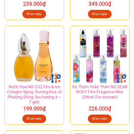
239.000
₫
349.000
₫
Mua ngay
Mua ngay
Nước hoa Nữ CO2 Fire & Ice
Xịt Thơm Toàn Thân Nữ DEAR
Cologne Spray (hương hoa cỏ
BODY Fine Fragance Mist
Phương Đông, lưu hương 4 –
236ml (for woman)
7 giờ)
199.000
₫
226.000
₫
Mua ngay
Mua ngay