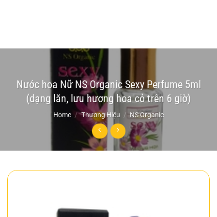
Nước hoa Nữ NS Organic Sexy Perfume 5ml
(dạng lăn, lưu hương hoa cỏ trên 6 giờ)
Home
/
Thương Hiệu
/
NS Organic