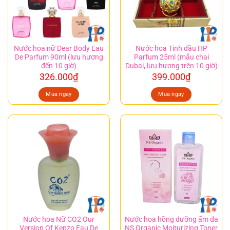
Nước hoa nữ Dear Body Eau
Nước hoa Tinh dầu HP
De Parfum 90ml (lưu hương
Parfum 25ml (mẫu chai
đến 10 giờ)
Dubai, lưu hương trên 10 giờ)
326.000
₫
399.000
₫
Mua ngay
Mua ngay
Nước hoa Nữ CO2 Our
Nước hoa hồng dưỡng ẩm da
Version Of Kenzo Eau De
NS Organic Moiturizing Toner