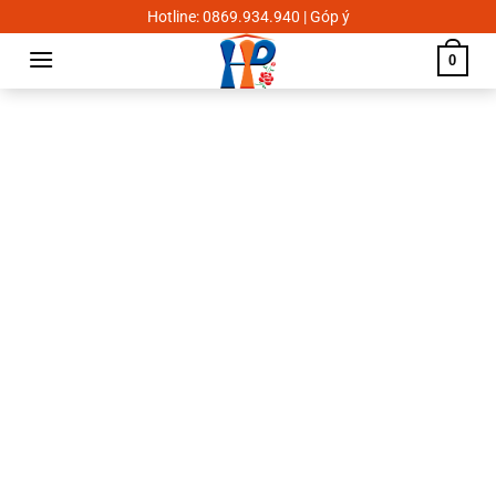
Skip
Hotline: 0869.934.940 | Góp ý
to
0
content