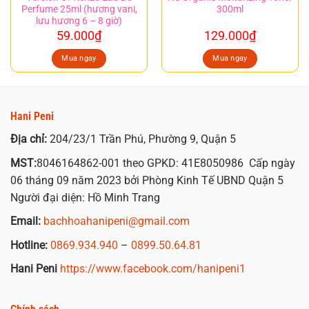
Perfume 25ml (hương vani,
300ml
lưu hương 6 – 8 giờ)
59.000
₫
129.000
₫
Mua ngay
Mua ngay
Hani Peni
Địa chỉ:
204/23/1 Trần Phú, Phường 9, Quận 5
MST:
8046164862-001 theo GPKD: 41E8050986 Cấp ngày
06 tháng 09 năm 2023 bởi Phòng Kinh Tế UBND Quận 5
Người đại diện: Hồ Minh Trang
Email:
bachhoahanipeni@gmail.com
Hotline:
0869.934.940
–
0899.50.64.81
Hani Peni
https://www.facebook.com/hanipeni1